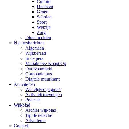
Cultuur
Diensten
Groen
Scholen
Sport
Welzijn
Zorg
Direct melden
Nieuwsberichten
Algemeen
Wijkberaad
In de pers
Mariahoeve Knapt Op
Duurzaamheid
Coronanieuws
Digitale muurkrant
Activiteiten
Wekelijkse pagina’s
Activiteit toevoegen
Podcasts
Wijkblad
Archief wijkblad
Tip de redactie
Adverteren
Contact