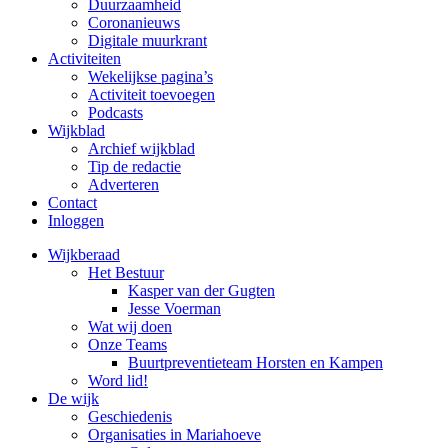
Duurzaamheid
Coronanieuws
Digitale muurkrant
Activiteiten
Wekelijkse pagina’s
Activiteit toevoegen
Podcasts
Wijkblad
Archief wijkblad
Tip de redactie
Adverteren
Contact
Inloggen
Wijkberaad
Het Bestuur
Kasper van der Gugten
Jesse Voerman
Wat wij doen
Onze Teams
Buurtpreventieteam Horsten en Kampen
Word lid!
De wijk
Geschiedenis
Organisaties in Mariahoeve