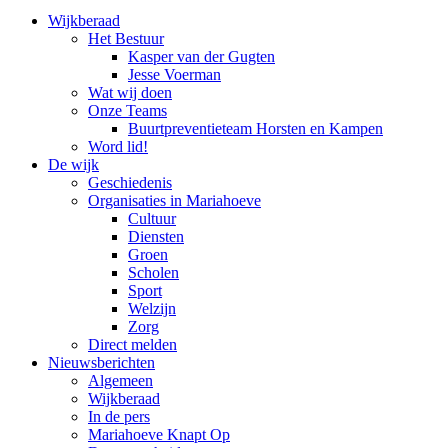
Wijkberaad
Het Bestuur
Kasper van der Gugten
Jesse Voerman
Wat wij doen
Onze Teams
Buurtpreventieteam Horsten en Kampen
Word lid!
De wijk
Geschiedenis
Organisaties in Mariahoeve
Cultuur
Diensten
Groen
Scholen
Sport
Welzijn
Zorg
Direct melden
Nieuwsberichten
Algemeen
Wijkberaad
In de pers
Mariahoeve Knapt Op