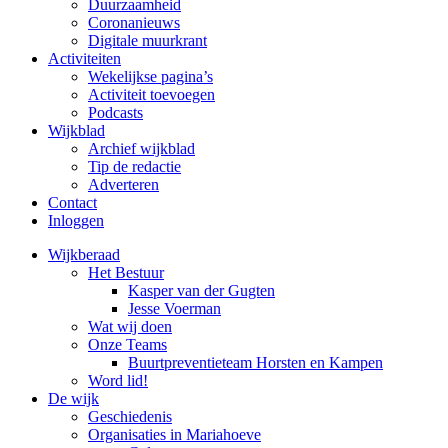
Duurzaamheid
Coronanieuws
Digitale muurkrant
Activiteiten
Wekelijkse pagina’s
Activiteit toevoegen
Podcasts
Wijkblad
Archief wijkblad
Tip de redactie
Adverteren
Contact
Inloggen
Wijkberaad
Het Bestuur
Kasper van der Gugten
Jesse Voerman
Wat wij doen
Onze Teams
Buurtpreventieteam Horsten en Kampen
Word lid!
De wijk
Geschiedenis
Organisaties in Mariahoeve