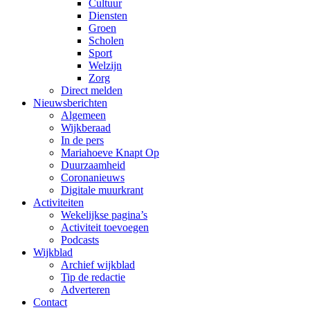
Cultuur
Diensten
Groen
Scholen
Sport
Welzijn
Zorg
Direct melden
Nieuwsberichten
Algemeen
Wijkberaad
In de pers
Mariahoeve Knapt Op
Duurzaamheid
Coronanieuws
Digitale muurkrant
Activiteiten
Wekelijkse pagina’s
Activiteit toevoegen
Podcasts
Wijkblad
Archief wijkblad
Tip de redactie
Adverteren
Contact