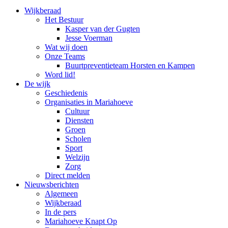
Wijkberaad
Het Bestuur
Kasper van der Gugten
Jesse Voerman
Wat wij doen
Onze Teams
Buurtpreventieteam Horsten en Kampen
Word lid!
De wijk
Geschiedenis
Organisaties in Mariahoeve
Cultuur
Diensten
Groen
Scholen
Sport
Welzijn
Zorg
Direct melden
Nieuwsberichten
Algemeen
Wijkberaad
In de pers
Mariahoeve Knapt Op