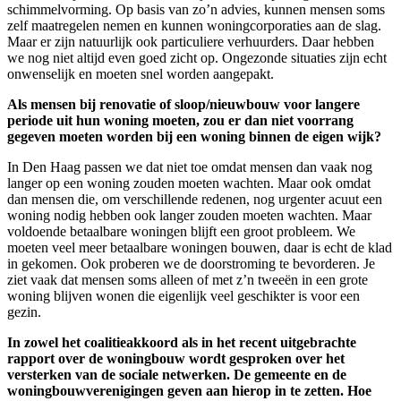
schimmelvorming. Op basis van zo’n advies, kunnen mensen soms
zelf maatregelen nemen en kunnen woningcorporaties aan de slag.
Maar er zijn natuurlijk ook particuliere verhuurders. Daar hebben
we nog niet altijd even goed zicht op. Ongezonde situaties zijn echt
onwenselijk en moeten snel worden aangepakt.
Als mensen bij renovatie of sloop/nieuwbouw voor langere
periode uit hun woning moeten, zou er dan niet voorrang
gegeven moeten worden bij een woning binnen de eigen wijk?
In Den Haag passen we dat niet toe omdat mensen dan vaak nog
langer op een woning zouden moeten wachten. Maar ook omdat
dan mensen die, om verschillende redenen, nog urgenter acuut een
woning nodig hebben ook langer zouden moeten wachten. Maar
voldoende betaalbare woningen blijft een groot probleem. We
moeten veel meer betaalbare woningen bouwen, daar is echt de klad
in gekomen. Ook proberen we de doorstroming te bevorderen. Je
ziet vaak dat mensen soms alleen of met z’n tweeën in een grote
woning blijven wonen die eigenlijk veel geschikter is voor een
gezin.
In zowel het coalitieakkoord als in het recent uitgebrachte
rapport over de woningbouw wordt gesproken over het
versterken van de sociale netwerken. De gemeente en de
woningbouwverenigingen geven aan hierop in te zetten. Hoe