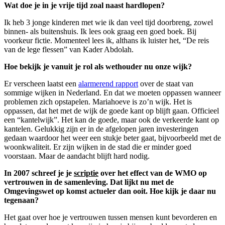
Wat doe je in je vrije tijd zoal naast hardlopen?
Ik heb 3 jonge kinderen met wie ik dan veel tijd doorbreng, zowel
binnen- als buitenshuis. Ik lees ook graag een goed boek. Bij
voorkeur fictie. Momenteel lees ik, althans ik luister het, “De reis
van de lege flessen” van Kader Abdolah.
Hoe bekijk je vanuit je rol als wethouder nu onze wijk?
Er verscheen laatst een
alarmerend rapport
over de staat van
sommige wijken in Nederland. En dat we moeten oppassen wanneer
problemen zich opstapelen. Mariahoeve is zo’n wijk. Het is
oppassen, dat het met de wijk de goede kant op blijft gaan. Officieel
een “kantelwijk”. Het kan de goede, maar ook de verkeerde kant op
kantelen. Gelukkig zijn er in de afgelopen jaren investeringen
gedaan waardoor het weer een stukje beter gaat, bijvoorbeeld met de
woonkwaliteit. Er zijn wijken in de stad die er minder goed
voorstaan. Maar de aandacht blijft hard nodig.
In 2007 schreef je je
scriptie
over het effect van de WMO op
vertrouwen in de samenleving. Dat lijkt nu met de
Omgevingswet op komst actueler dan ooit. Hoe kijk je daar nu
tegenaan?
Het gaat over hoe je vertrouwen tussen mensen kunt bevorderen en