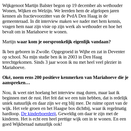
Wijkgenoot Martijn Balster begon op 19 december als wethouder
Wonen, Wijken en Welzijn. We leerden hem de afgelopen jaren
kennen als fractievoorzitter van de PvdA Den Haag in de
gemeenteraad. In dit interview maken we nader met hem kennis,
vragen hem naar zijn visie op zijn werk als wethouder en hoe het
bevalt om in Mariahoeve te wonen.
Martijn
waar kom je oorspronkelijk eigenlijk vandaan?
Ik ben geboren in Zwolle. Opgegroeid in Wijhe en zat in Deventer
op school. Na mijn studie ben ik in 2003 in Den Haag
terechtgekomen. Sinds 3 jaar woon ik nu met heel veel plezier in
Mariahoeve.
Oké, noem eens 200 positieve kenmerken van Mariahoeve die je
aanspreken…
Nou, ik weet niet hoelang het interview mag duren, maar laat ik
beginnen met de rust. Het feit dat we een tuin hebben, dat is redelijk
uniek natuurlijk en daar zijn we erg blij mee. De ruime opzet van de
wijk. Het vele groen en het Haagse bos dichtbij, waar ik regelmatig
hardloop.
De kinderboerderij
, Geweldig om daar te zijn met de
kinderen. Het is echt een heel prettige wijk om in te wonen. En een
goed Wijkberaad natuurlijk ook!