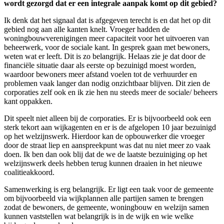
wordt gezorgd dat er een integrale aanpak komt op dit gebied?
Ik denk dat het signaal dat is afgegeven terecht is en dat het op dit
gebied nog aan alle kanten knelt. Vroeger hadden de
woningbouwverenigingen meer capaciteit voor het uitvoeren van
beheerwerk, voor de sociale kant. In gesprek gaan met bewoners,
weten wat er leeft. Dit is zo belangrijk. Helaas zie je dat door de
financiële situatie daar als eerste op bezuinigd moest worden,
waardoor bewoners meer afstand voelen tot de verhuurder en
problemen vaak langer dan nodig onzichtbaar blijven. Dit zien de
corporaties zelf ook en ik zie hen nu steeds meer de sociale/ beheers
kant oppakken.
Dit speelt niet alleen bij de corporaties. Er is bijvoorbeeld ook een
sterk tekort aan wijkagenten en er is de afgelopen 10 jaar bezuinigd
op het welzijnswerk. Hierdoor kan de opbouwerker die vroeger
door de straat liep en aanspreekpunt was dat nu niet meer zo vaak
doen. Ik ben dan ook blij dat de we de laatste bezuiniging op het
welzijnswerk deels hebben terug kunnen draaien in het nieuwe
coalitieakkoord.
Samenwerking is erg belangrijk. Er ligt een taak voor de gemeente
om bijvoorbeeld via wijkplannen alle partijen samen te brengen
zodat de bewoners, de gemeente, woningbouw en welzijn samen
kunnen vaststellen wat belangrijk is in de wijk en wie welke