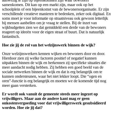
aanwezig te zijn op bijeenkomsten zijn waar bewoners
samenkomen. Dit kan op een markt zijn, maar ook op het
schoolplein of een bijeenkomst van de bewonersorganisatie. Er zijn
verschillende creatieve manieren te bedenken, zeker ook digitaal. En
soms moet je voor informatie op straatniveau ook gewoon letterlijk
bij mensen aanbellen om je vraag te stellen. Bij de inzet van
wijkbudgetten zien we dat gemiddeld een derde van de bewoners
reageert op ideeën voor de eigen straat of buurt. Dat is natuurlijk
fantastisch.
Hoe zie jij de rol van het welzijnswerk binnen de wijk?
Onze welzijnswerkers kennen wijken en bewoners door en door.
Hierdoor zien zij welke factoren positief of negatief kunnen
uitpakken binnen de wijk en herkennen zij specifieke situaties die
meer aandacht nodig hebben. Zij hebben een goed beeld van de
sociale netwerken binnen de wijk en dat is erg belangrijk om te
kunnen ondersteunen, waar het niet lekker loopt. Die “ogen en
oren”-functie is erg belangrijk en moeten we de komende tijd nog
meer gaan versterken.
Er wordt ook vanuit de gemeente steeds meer ingezet op
vrijwilligers. Maar aan de andere kant mag er geen
onkostenvergoeding voor dat vrijwilligerswerk gesubsidieerd
worden. Hoe zie jij dat?