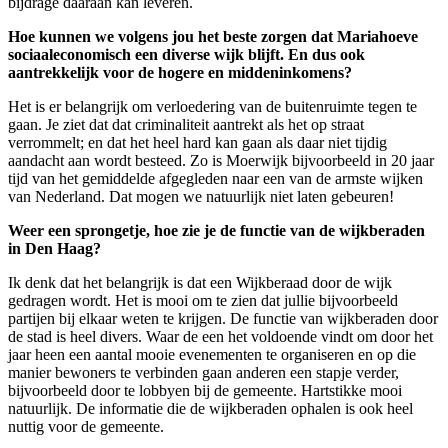
bijdrage daaraan kan leveren.
Hoe kunnen we volgens jou het beste zorgen dat Mariahoeve
sociaaleconomisch een diverse wijk blijft. En dus ook
aantrekkelijk voor de hogere en middeninkomens?
Het is er belangrijk om verloedering van de buitenruimte tegen te
gaan. Je ziet dat dat criminaliteit aantrekt als het op straat
verrommelt; en dat het heel hard kan gaan als daar niet tijdig
aandacht aan wordt besteed. Zo is Moerwijk bijvoorbeeld in 20 jaar
tijd van het gemiddelde afgegleden naar een van de armste wijken
van Nederland. Dat mogen we natuurlijk niet laten gebeuren!
Weer een sprongetje, hoe zie je de functie van de wijkberaden
in Den Haag?
Ik denk dat het belangrijk is dat een Wijkberaad door de wijk
gedragen wordt. Het is mooi om te zien dat jullie bijvoorbeeld
partijen bij elkaar weten te krijgen. De functie van wijkberaden door
de stad is heel divers. Waar de een het voldoende vindt om door het
jaar heen een aantal mooie evenementen te organiseren en op die
manier bewoners te verbinden gaan anderen een stapje verder,
bijvoorbeeld door te lobbyen bij de gemeente. Hartstikke mooi
natuurlijk. De informatie die de wijkberaden ophalen is ook heel
nuttig voor de gemeente.