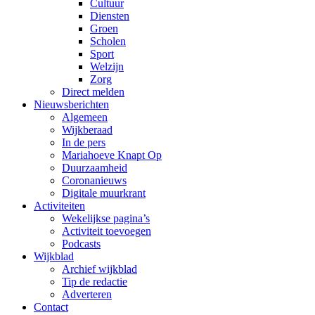
Cultuur
Diensten
Groen
Scholen
Sport
Welzijn
Zorg
Direct melden
Nieuwsberichten
Algemeen
Wijkberaad
In de pers
Mariahoeve Knapt Op
Duurzaamheid
Coronanieuws
Digitale muurkrant
Activiteiten
Wekelijkse pagina’s
Activiteit toevoegen
Podcasts
Wijkblad
Archief wijkblad
Tip de redactie
Adverteren
Contact