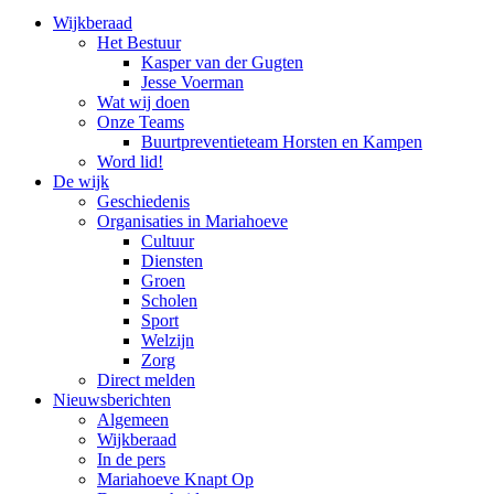
Wijkberaad
Het Bestuur
Kasper van der Gugten
Jesse Voerman
Wat wij doen
Onze Teams
Buurtpreventieteam Horsten en Kampen
Word lid!
De wijk
Geschiedenis
Organisaties in Mariahoeve
Cultuur
Diensten
Groen
Scholen
Sport
Welzijn
Zorg
Direct melden
Nieuwsberichten
Algemeen
Wijkberaad
In de pers
Mariahoeve Knapt Op