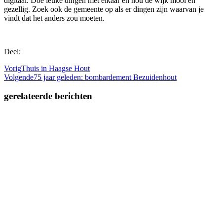
digitaal. Doe leuke dingen met elkaar en hou de wijk mooi en
gezellig. Zoek ook de gemeente op als er dingen zijn waarvan je
vindt dat het anders zou moeten.
Deel:
Vorig
Thuis in Haagse Hout
Volgende
75 jaar geleden: bombardement Bezuidenhout
gerelateerde berichten