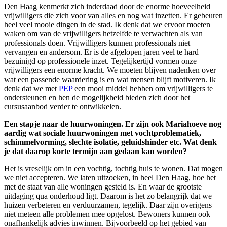
Den Haag kenmerkt zich inderdaad door de enorme hoeveelheid
vrijwilligers die zich voor van alles en nog wat inzetten. Er gebeuren
heel veel mooie dingen in de stad. Ik denk dat we ervoor moeten
waken om van de vrijwilligers hetzelfde te verwachten als van
professionals doen. Vrijwilligers kunnen professionals niet
vervangen en andersom. Er is de afgelopen jaren veel te hard
bezuinigd op professionele inzet. Tegelijkertijd vormen onze
vrijwilligers een enorme kracht. We moeten blijven nadenken over
wat een passende waardering is en wat mensen blijft motiveren. Ik
denk dat we met
PEP
een mooi middel hebben om vrijwilligers te
ondersteunen en hen de mogelijkheid bieden zich door het
cursusaanbod verder te ontwikkelen.
Een stapje naar de huurwoningen. Er zijn ook Mariahoeve nog
aardig wat sociale huurwoningen met vochtproblematiek,
schimmelvorming, slechte isolatie, geluidshinder etc. Wat denk
je dat daarop korte termijn aan gedaan kan worden?
Het is vreselijk om in een vochtig, tochtig huis te wonen. Dat mogen
we niet accepteren. We laten uitzoeken, in heel Den Haag, hoe het
met de staat van alle woningen gesteld is. En waar de grootste
uitdaging qua onderhoud ligt. Daarom is het zo belangrijk dat we
huizen verbeteren en verduurzamen, tegelijk. Daar zijn overigens
niet meteen alle problemen mee opgelost. Bewoners kunnen ook
onafhankelijk advies inwinnen. Bijvoorbeeld op het gebied van