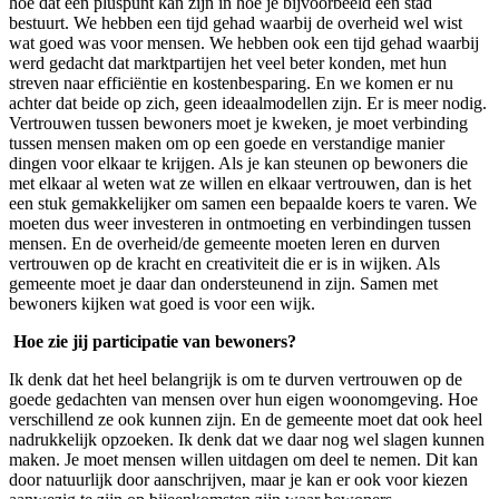
hoe dat een pluspunt kan zijn in hoe je bijvoorbeeld een stad
bestuurt. We hebben een tijd gehad waarbij de overheid wel wist
wat goed was voor mensen. We hebben ook een tijd gehad waarbij
werd gedacht dat marktpartijen het veel beter konden, met hun
streven naar efficiëntie en kostenbesparing. En we komen er nu
achter dat beide op zich, geen ideaalmodellen zijn. Er is meer nodig.
Vertrouwen tussen bewoners moet je kweken, je moet verbinding
tussen mensen maken om op een goede en verstandige manier
dingen voor elkaar te krijgen. Als je kan steunen op bewoners die
met elkaar al weten wat ze willen en elkaar vertrouwen, dan is het
een stuk gemakkelijker om samen een bepaalde koers te varen. We
moeten dus weer investeren in ontmoeting en verbindingen tussen
mensen. En de overheid/de gemeente moeten leren en durven
vertrouwen op de kracht en creativiteit die er is in wijken. Als
gemeente moet je daar dan ondersteunend in zijn. Samen met
bewoners kijken wat goed is voor een wijk.
Hoe zie jij participatie van bewoners?
Ik denk dat het heel belangrijk is om te durven vertrouwen op de
goede gedachten van mensen over hun eigen woonomgeving. Hoe
verschillend ze ook kunnen zijn. En de gemeente moet dat ook heel
nadrukkelijk opzoeken. Ik denk dat we daar nog wel slagen kunnen
maken. Je moet mensen willen uitdagen om deel te nemen. Dit kan
door natuurlijk door aanschrijven, maar je kan er ook voor kiezen