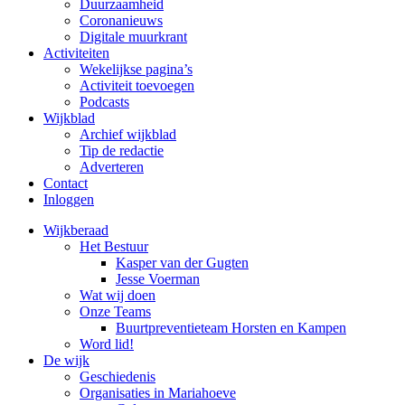
Duurzaamheid
Coronanieuws
Digitale muurkrant
Activiteiten
Wekelijkse pagina’s
Activiteit toevoegen
Podcasts
Wijkblad
Archief wijkblad
Tip de redactie
Adverteren
Contact
Inloggen
Wijkberaad
Het Bestuur
Kasper van der Gugten
Jesse Voerman
Wat wij doen
Onze Teams
Buurtpreventieteam Horsten en Kampen
Word lid!
De wijk
Geschiedenis
Organisaties in Mariahoeve